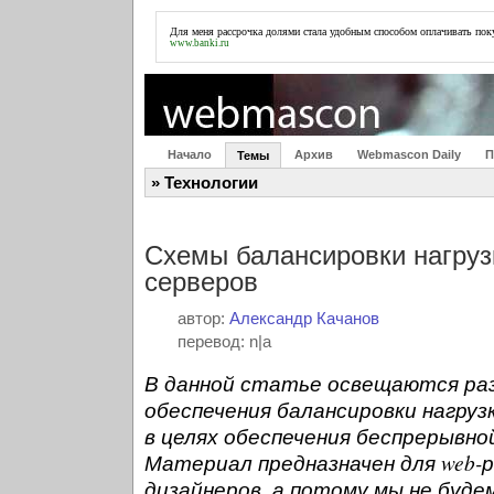
Для меня
рассрочка долями
стала удобным способом оплачивать пок
www.banki.ru
Начало
Архив
Webmascon Daily
П
Темы
» Технологии
Схемы балансировки нагруз
серверов
автор:
Александр Качанов
перевод: n|a
В данной статье освещаются ра
обеспечения балансировки нагруз
в целях обеспечения беспрерывно
Материал предназначен для web-р
дизайнеров, а потому мы не буде