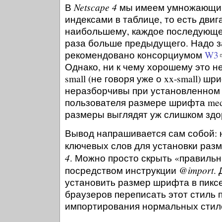
Netscape 4
В
мы имеем умножающий
индексами в таблице, то есть двиг
наибольшему, каждое последующее
раза больше предыдущего. Надо за
рекомендовано консорциумом
W3
Однако, ни к чему хорошему это не в
small (не говоря уже о xx-small) ш
неразборчивы при установленном
пользователя размере шрифта medi
размеры выглядят уж слишком зд
Вывод напрашивается сам собой: 
ключевых слов для установки раз
4
. Можно просто скрыть «правильн
@import
посредством инструкции
.
установить размер шрифта в пикс
браузеров переписать этот стиль
импортирования нормальных стил