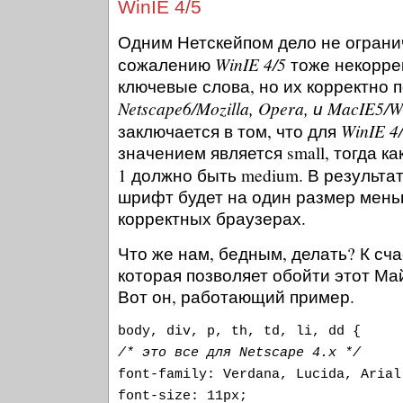
WinIE 4/5
Одним Нетскейпом дело не ограни
WinIE 4/5
сожалению
тоже некорре
ключевые слова, но их корректно
Netscape6/Mozilla, Opera, и MacIE5/W
WinIE 4
заключается в том, что для
значением является small, тогда к
1 должно быть medium. В результа
шрифт будет на один размер мень
корректных браузерах.
Что же нам, бедным, делать? К сч
которая позволяет обойти этот Ма
Вот он, работающий пример.
body, div, p, th, td, li, dd {
/* это все для Netscape 4.x */
font-family: Verdana, Lucida, Arial
font-size: 11px;