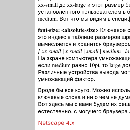
xx-small до xx-large и этот размер
установленного пользователем в 
medium. Вот что мы видим в специ
font-size: <absolute-size>
Ключевое сл
это индекс в таблице размеров шр
вычисляется и хранится браузеро
[ xx-small | x-small | small | medium | la
На экране компьютера умножающий
если medium равно 10pt, то large д
Различные устройства вывода мог
умножающий фактор.
Вроде бы все круто. Можно исполь
ключевые слова и ни о чем не дум
Вот здесь мы с вами будем их реш
естественно, с могучего браузера
Netscape 4.x