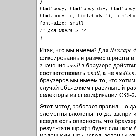
}
html>body, html>body div, html>body
html>body td, html>body li, html>bo
font-size: small
/* для Opera 5 */
}
Netscape 4
Итак, что мы имеем? Для
фиксированный размер шрифта в
small
значение
в браузере действи
small
medium
соответствовать
, а не
браузеров мы имеем то, что хотим,
случай объявляем правильный ра
селекторы из спецификации CSS-2
Этот метод работает правильно да
элементы вложены, тогда как при 
всегда есть опасность, что браузе
результате шрифт будет слишком
маленьким. При использовании к