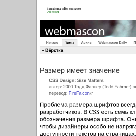
Разработка
сайта
под ключ
webexo.ru
Начало
Архив
Webmascon Daily
П
Темы
» Вёрстка
Размер имеет значение
CSS Design: Size Matters
автор: 2000 Тодд Фарнер (Todd Fahrner) 
перевод:
FireFalcon
Проблема размера шрифтов всегда
разработчиков. В CSS есть семь к
обозначения размера шрифта. Они
чтобы дизайнеры особо не напряг
доступности текстов на страницах