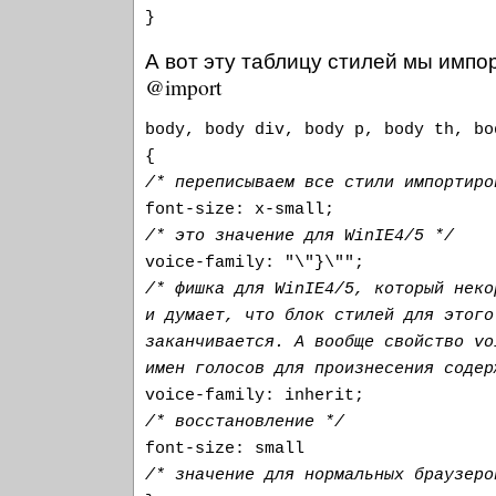
}
А вот эту таблицу стилей мы импо
@import
body, body div, body p, body th, bo
{
/* переписываем все стили импортиро
font-size: x-small;
/* это значение для WinIE4/5 */
voice-family: "\"}\"";
/* фишка для WinIE4/5, который неко
и думает, что блок стилей для этого
заканчивается. А вообще свойство vo
имен голосов для произнесения содер
voice-family: inherit;
/* восстановление */
font-size: small
/* значение для нормальных браузеро