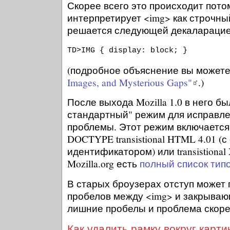
Скорее всего это происходит пото
интерпретирует <img> как строчн
решается следующей декаларацие
TD>IMG { display: block; }
(подробное объяснение вы можете
Images, and Mysterious Gaps"
.)
После выхода Mozilla 1.0 в него б
стандартный" режим для исправл
проблемы. Этот режим включается
DOCTYPE transistional HTML 4.01 (
идентификатором) или transistional
Mozilla.org есть
полный список ти
В старых броузерах отступ может 
пробелов между <img> и закрываю
лишние пробелы и проблема скоре
Как удалить рамку вокруг карти