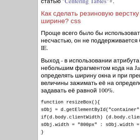
статью
"Centering Tables"
.
Как сделать резиновую верстку
ширине? css
Проще всего было бы использоват
несчастью, он не поддерживается
IE.
Выход - в использовании атрибут
небольшим фрагментом кода на Jav
определять ширину окна и при пр
величины зажимать её на определ
задавать её равной 100%.
function resizeBox(){
sObj = d.getElementById("container"
if(d.body.clientWidth) (d.body.clie
sObj.width = "800px" : sObj.width =
}