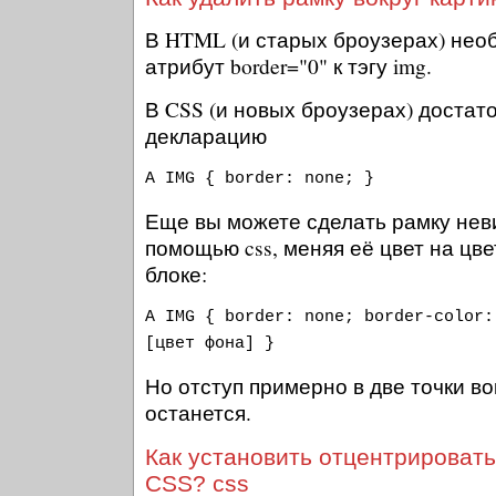
В HTML (и старых броузерах) нео
атрибут border="0" к тэгу img.
В CSS (и новых броузерах) достат
декларацию
A IMG { border: none; }
Еще вы можете сделать рамку неви
помощью css, меняя её цвет на цв
блоке:
A IMG { border: none; border-color:
[цвет фона] }
Но отступ примерно в две точки во
останется.
Как установить отцентрироват
CSS? css