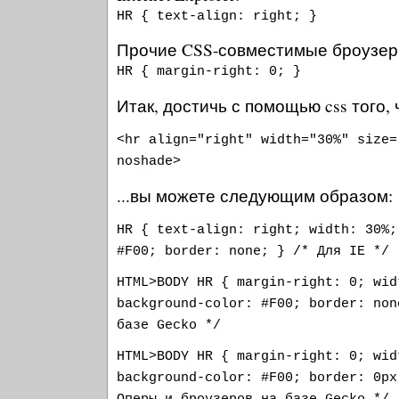
HR { text-align: right; }
Прочие CSS-совместимые броузер
HR { margin-right: 0; }
Итак, достичь с помощью css того, 
<hr align="right" width="30%" size=
noshade>
...вы можете следующим образом:
HR { text-align: right; width: 30%;
#F00; border: none; } /* Для IE */
HTML>BODY HR { margin-right: 0; wid
background-color: #F00; border: non
базе Gecko */
HTML>BODY HR { margin-right: 0; wid
background-color: #F00; border: 0px