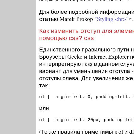
Оперы и броузеров на базе Gecko */
Для более подробной информации 
статью Marek Prokop
"Styling <hr>"
.
Как изменить отступ для элеме
помощью css? css
Единственного правильного пути н
Броузеры Gecko и Internet Explorer 
интерпретируют css в данном случ
вариант для уменьшения отступа -
отступы слева. Для увеличения же
так:
ul { margin-left: 0; padding-left: 
или
ul { margin-left: 20px; padding-lef
(Те же правила применимы к ol и dl