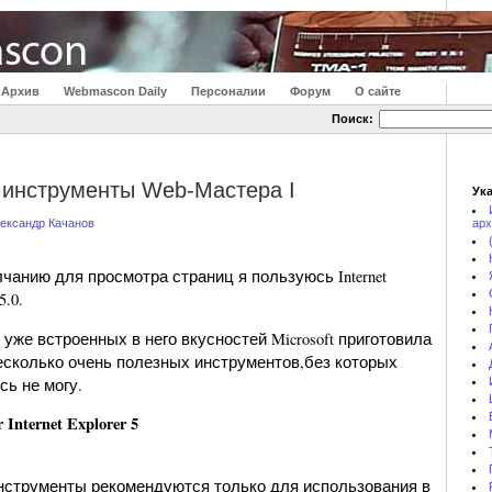
Архив
Webmascon Daily
Персоналии
Форум
О сайте
Поиск:
инструменты Web-Мастера I
Ука
ександр Качанов
арх
чанию для просмотра страниц я пользуюсь Internet
5.0.
уже встроенных в него вкусностей Microsoft приготовила
есколько очень полезных инструментов,без которых
сь не могу.
 Internet Explorer 5
нструменты рекомендуются только для использования в