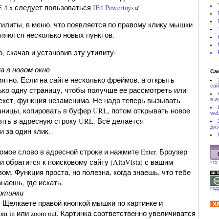
E 4.x следует пользоваться
IE4 Powertoys
тилиты, в меню, что появляется по правому клику мышки
вляются несколько новых пунктов.
ю, скачав и установив эту утилиту:
 в новом окне
Са
иятно. Если на сайте несколько фреймов, а открыть
сай
ько одну страницу, чтобы получше ее рассмотреть или
текст, функция незаменима. Не надо теперь вызывать
в w
аницы, копировать в буфер URL, потом открывать новое
web
лять в адресную строку URL. Всё делается
диз
и за один клик.
омое слово в адресной строке и нажмите Enter. Броузер
 обратится к поисковому сайту (AltaVista) с вашим
что
ом. Функция проста, но полезна, когда знаешь, что тебе
знаешь, где искать.
под
артинки
 Щелкаете правой кнопкой мышки по картинке и
m in или zoom out. Картинка соответственно увеличиватся