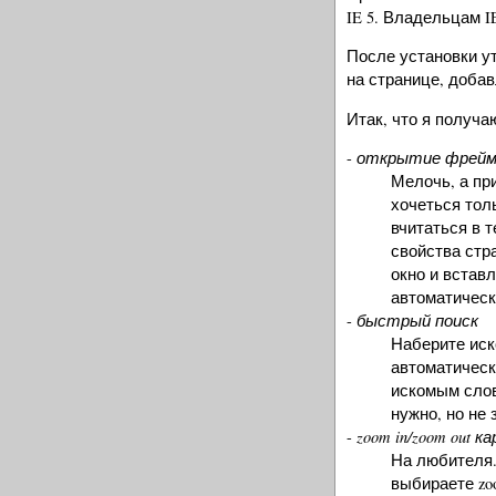
IE 5. Владельцам I
После установки у
на странице, доба
Итак, что я получа
открытие фрейма
-
Мелочь, а пр
хочеться тол
вчитаться в 
свойства стр
окно и встав
автоматическ
быстрый поиск
-
Наберите иск
автоматически
искомым слов
нужно, но не 
zoom in/zoom out к
-
На любителя.
выбираете zoo