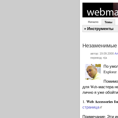
Начало
Темы
» Инструменты
Незаменимые 
автор: 19.09.2000
Ал
перевод: n|a
По умол
Explorer 
Помимо 
для Web-мастера н
лично я уже обойти
Web Accessories for
1.
страница
Примечание: Эти и