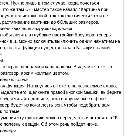
тся. Нужно лишь в том случае, когда хочеться
 что же там web-мастер такое наваял? Картинка при
олучается искаженной, так как фактически это и не
а растягивание картинки до бОльших размеров.
ие/выключение загрузки картинок
чтобы лазить в глубокие настройки броузера, теперь
тинок в IE можно включить/выключить одним нажатием на
но, но эта функция существовала в Netscape с самой
и.
та
ь в экран пальцами и карандашом. Выделите текст, о
 разговор, ярким желтым цветом.
ленного слова
ая функция. Наткнулись в тексте на незнакомое слово,
ыделите его, щелкните правой кнопкой мышки, выберите
arch, и читайте дальше, пока в другом окне в фоне
рвер будет из кожи лезть вон, чтобы подобрать вам
к по теме.
умении эту функцию можно переделать и встроить в IE
о полезных вещей. Об этом речь пойдет ниже.
траницы