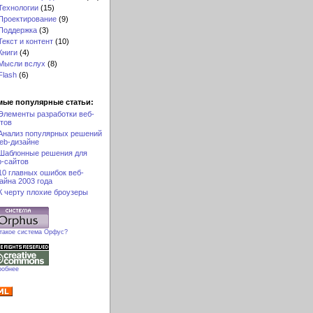
Технологии
(15)
Проектирование
(9)
Поддержка
(3)
Текст и контент
(10)
Книги
(4)
Мысли вслух
(8)
Flash
(6)
мые популярные статьи:
Элементы разработки веб-
тов
Анализ популярных решений
eb-дизайне
Шаблонные решения для
-сайтов
10 главных ошибок веб-
айна 2003 года
К черту плохие броузеры
 такое система Орфус?
робнее