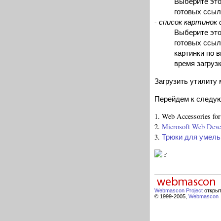
Выберите это
готовых ссыл
список картинок
-
Выберите это
готовых ссыл
картинки по 
время загруз
Загрузить утилиту
Перейдем к следую
1. Web Accessories for
2.
Microsoft Web Deve
3.
Трюки для умель
Webmascon Project
открыт
© 1999-2005,
Webmascon