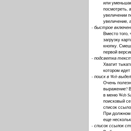
или уменьшае
посмотреть, а
увеличении п
увеличение, 
быстрое включен
-
Вместо того, 
загрузку кар
кнопку. Смеш
первой верси
подсветка текс
-
Хватит тыкат
котором идет
поиск в Web выде
-
Очень полезн
выражение? В
в меню Web Se
поисковый се
список ссыло
При должном 
еще нескольк
список ссылок с
-