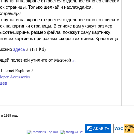
т пункт и на экране откроется отдельное окно со списком
ок страницы. Только щелкай и наслаждайся.
 страницы
т пункт и на экране откроется отдельное окно со списком
ок на картинки страницы. В списке вам укажут размер
высоте/ширине, размер файла, покажут саму картинку,
ки всех картинок при разных скоростях линии. Красотища!
 можно
здесь
(131 Кб)
щей полезной утилите от Microsoft
»
.
 Internet Explorer 5
loper Accessories
цев
 в 1999 году