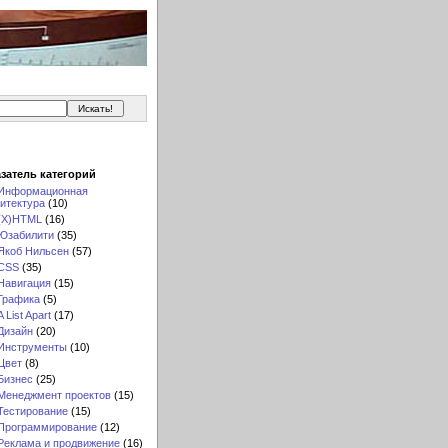
затель категорий
Информационная
итектура
(10)
(X)HTML
(16)
Юзабилити
(35)
Якоб Нильсен
(57)
CSS
(35)
Навигация
(15)
Графика
(5)
A List Apart
(17)
Дизайн
(20)
Инструменты
(10)
Цвет
(8)
Бизнес
(25)
Менеджмент проектов
(15)
Тестирование
(15)
Программирование
(12)
Реклама и продвижение
(16)