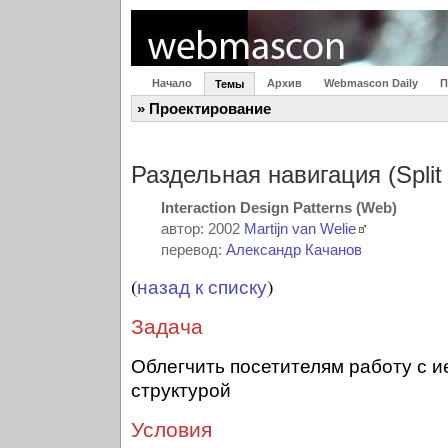
Начало
Архив
Webmascon Daily
П
Темы
» Проектирование
Раздельная навигация (Split 
Interaction Design Patterns (Web)
автор: 2002
Martijn van Welie
перевод:
Александр Качанов
(
назад к списку
)
Задача
Облегчить посетителям работу с 
структурой
Условия