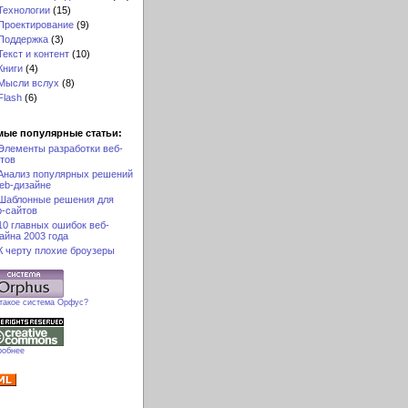
Технологии
(15)
Проектирование
(9)
Поддержка
(3)
Текст и контент
(10)
Книги
(4)
Мысли вслух
(8)
Flash
(6)
мые популярные статьи:
Элементы разработки веб-
тов
Анализ популярных решений
eb-дизайне
Шаблонные решения для
-сайтов
10 главных ошибок веб-
айна 2003 года
К черту плохие броузеры
 такое система Орфус?
робнее