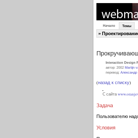
Начало
Темы
» Проектировани
Прокручиваю
Interaction Design 
автор: 2002
Martijn 
перевод:
Александр
(
назад к списку
)
С сайта
www.oranje
Задача
Пользователю надо
Условия