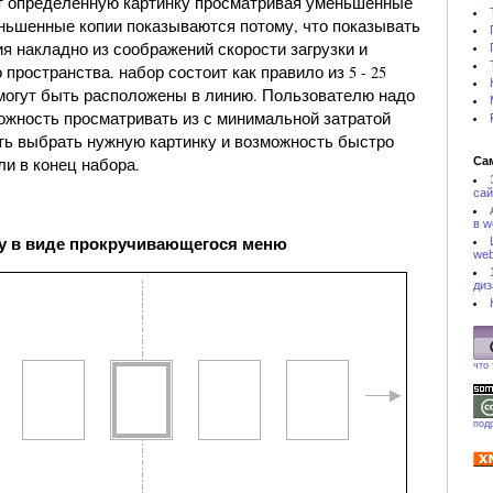
т определенную картинку просматривая уменьшенные
еньшенные копии показываются потому, что показывать
я накладно из соображений скорости загрузки и
 пространства. набор состоит как правило из 5 - 25
 могут быть расположены в линию. Пользователю надо
ожность просматривать из с минимальной затратой
ть выбрать нужную картинку и возможность быстро
ли в конец набора.
Са
сай
в w
у в виде прокручивающегося меню
web
диз
что
под