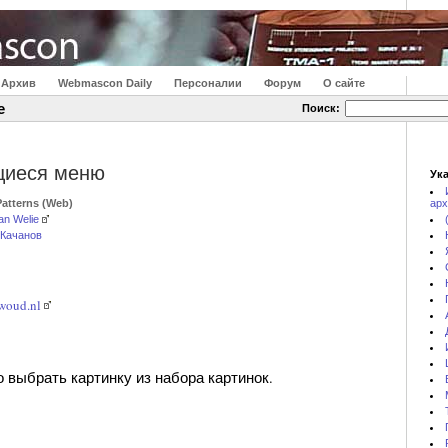
Архив
Webmascon Daily
Персоналии
Форум
О сайте
е
Поиск:
щиеся меню
Ука
Patterns (Web)
арх
van Welie
 Качанов
woud.nl
 выбрать картинку из набора картинок.