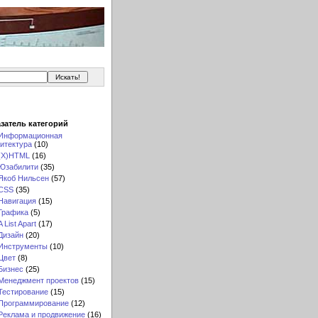
затель категорий
Информационная
итектура
(10)
(X)HTML
(16)
Юзабилити
(35)
Якоб Нильсен
(57)
CSS
(35)
Навигация
(15)
Графика
(5)
A List Apart
(17)
Дизайн
(20)
Инструменты
(10)
Цвет
(8)
Бизнес
(25)
Менеджмент проектов
(15)
Тестирование
(15)
Программирование
(12)
Реклама и продвижение
(16)