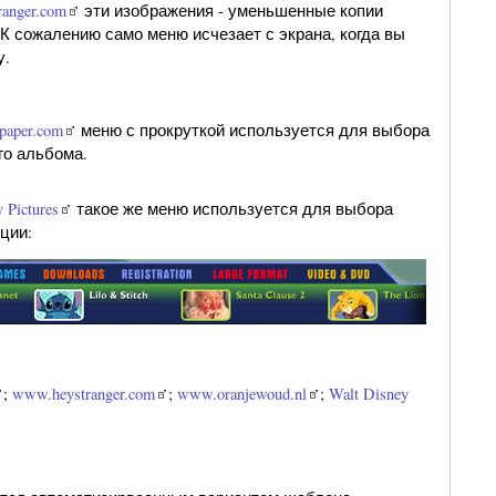
anger.com
эти изображения - уменьшенные копии
К сожалению само меню исчезает с экрана, когда вы
у.
paper.com
меню с прокруткой используется для выбора
го альбома.
 Pictures
такое же меню используется для выбора
ции:
;
www.heystranger.com
;
www.oranjewoud.nl
;
Walt Disney