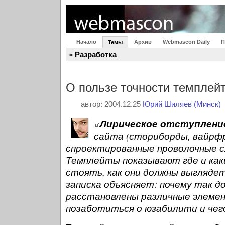
Начало
Архив
Webmascon Daily
П
Темы
» Разработка
О пользе точности темплей
автор: 2004.12.25
Юрий Шиляев (Минск)
Лирическое отступлени
сайта (сториборды, вайрфр
спроектированные проволочные 
Темплейты показывают где и ка
стоять, как они должны выгляде
записка объясняет: почему так 
расстановлены различные элемен
позаботиться о юзабилити и чег