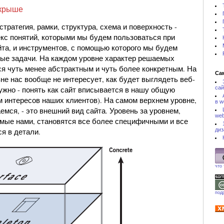
 крыше
стратегия, рамки, структура, схема и поверхность -
кс понятий, которыми мы будем пользоваться при
йта, и инструментов, с помощью которого мы будем
ые задачи. На каждом уровне характер решаемых
ся чуть менее абстрактным и чуть более конкретным. На
Са
е нас вообще не интересует, как будет выглядеть веб-
сай
нужно - понять как сайт вписывается в нашу общую
м интересов наших клиентов). На самом верхнем уровне,
в w
емся, - это внешний вид сайта. Уровень за уровнем,
web
мые нами, становятся все более специфичными и все
диз
я в детали.
что
под