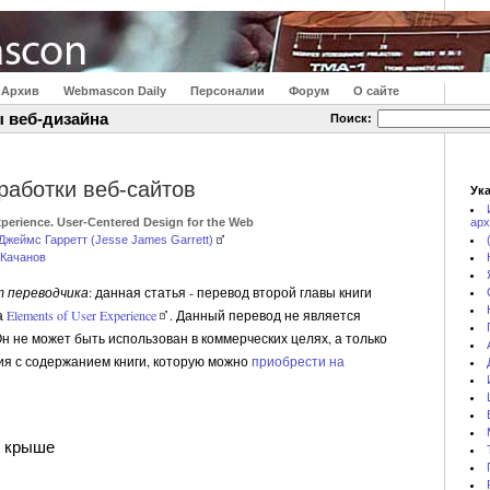
Архив
Webmascon Daily
Персоналии
Форум
О сайте
 веб-дизайна
Поиск:
работки веб-сайтов
Ука
perience. User-Centered Design for the Web
арх
Джеймс Гарретт (Jesse James Garrett)
 Качанов
 от переводчика
: данная статья - перевод второй главы книги
а
Elements of User Experience
. Данный перевод не является
 не может быть использован в коммерческих целях, а только
ия с содержанием книги, которую можно
приобрести на
к крыше