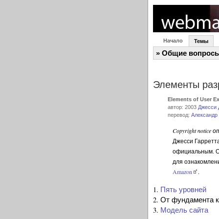
Начало
Темы
» Общие вопросы
Элементы раз
Elements of User Ex
автор: 2003
Джесси 
перевод:
Александр
Copyright notice
Джесси Гарретт
официальным. Он
для ознакомлен
Amazon
.
1.
Пять уровней
2. От фундамента 
3.
Модель сайта