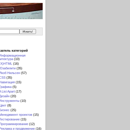
затель категорий
Информационная
итектура
(10)
(X)HTML
(16)
Юзабилити
(35)
Якоб Нильсен
(57)
CSS
(35)
Навигация
(15)
Графика
(5)
A List Apart
(17)
Дизайн
(20)
Инструменты
(10)
Цвет
(8)
Бизнес
(25)
Менеджмент проектов
(15)
Тестирование
(15)
Программирование
(12)
Реклама и продвижение
(16)