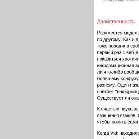
Двойственность
Разумеется модель
по другому. Как и 
тоже породила свой
первый раз с веб-
показаться хаотич
информационная ар
ли что-либо вообщ
большему конфузу 
разному. Один наз
считает "информац
Существует ли она
К счастью наука в
смешения языков. 
чтобы понять сами
Когда Web находилс