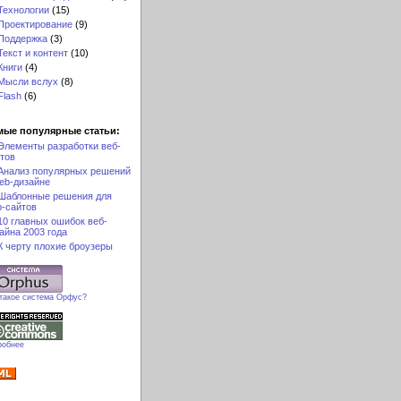
Технологии
(15)
Проектирование
(9)
Поддержка
(3)
Текст и контент
(10)
Книги
(4)
Мысли вслух
(8)
Flash
(6)
мые популярные статьи:
Элементы разработки веб-
тов
Анализ популярных решений
eb-дизайне
Шаблонные решения для
-сайтов
10 главных ошибок веб-
айна 2003 года
К черту плохие броузеры
 такое система Орфус?
робнее