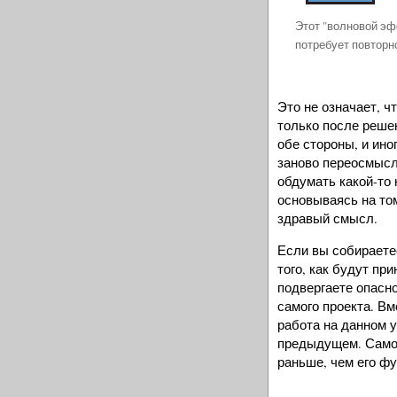
Этот "волновой эф
потребует повторн
Это не означает, 
только после реше
обе стороны, и ино
заново переосмысл
обдумать какой-то
основываясь на том
здравый смысл.
Если вы собираете
того, как будут пр
подвергаете опасно
самого проекта. Вм
работа на данном 
предыдущем. Самое
раньше, чем его ф