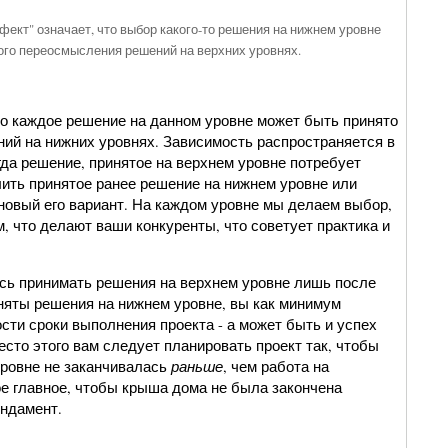
фект" означает, что выбор какого-то решения на нижнем уровне
ого переосмысления решений на верхних уровнях.
что каждое решение на данном уровне может быть принято
ний на нижних уровнях. Зависимость распространяется в
гда решение, принятое на верхнем уровне потребует
ить принятое ранее решение на нижнем уровне или
 новый его вариант. На каждом уровне мы делаем выбор,
, что делают ваши конкуренты, что советует практика и
сь принимать решения на верхнем уровне лишь после
иняты решения на нижнем уровне, вы как минимум
сти сроки выполнения проекта - а может быть и успех
есто этого вам следует планировать проект так, чтобы
раньше
уровне не заканчивалась
, чем работа на
 главное, чтобы крыша дома не была закончена
ундамент.