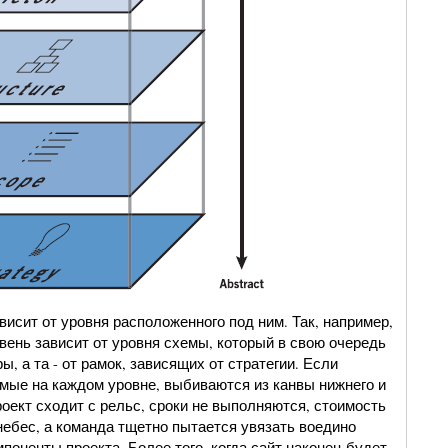
исит от уровня расположенного под ним. Так, например,
вень зависит от уровня схемы, который в свою очередь
ы, а та - от рамок, зависящих от стратегии. Если
мые на каждом уровне, выбиваются из канвы нижнего и
роект сходит с рельс, сроки не выполняются, стоимость
небес, а команда тщетно пытается увязать воедино
оненты проекта. Более того, когда сайт наконец будет