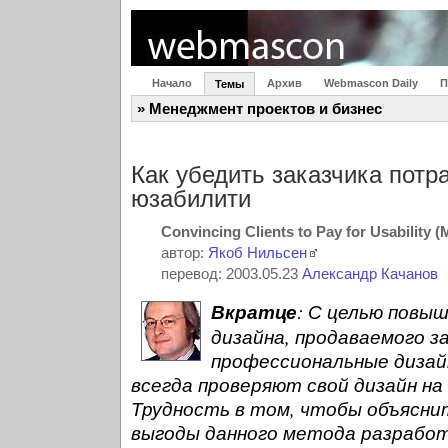
Начало
Архив
Webmascon Daily
П
Темы
» Менеджмент проектов и бизнес
Как убедить заказчика потр
юзабилити
Convincing Clients to Pay for Usability (
автор:
Якоб Нильсен
перевод: 2003.05.23
Александр Качанов
Вкратце
: С целью повы
дизайна, продаваемого за
профессиональные дизай
всегда проверяют свой дизайн на
Трудность в том, чтобы объяснит
выгоды данного метода разработ