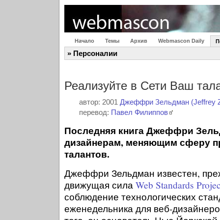
Начало
Темы
Архив
Webmascon Daily
П
» Персоналии
Реализуйте в Сети Ваш тал
автор: 2001
Джеффри Зельдман (Jeffrey 
перевод:
Павел Филиппов
Последняя книга Джеффри Зель
дизайнерам, меняющим сферу п
талантов.
Джеффри Зельдман известен, преж
движущая сила
Web Standards Projec
соблюдение технологических станд
еженедельника для веб-дизайнер