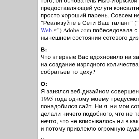
того, он основатель Нью-Йоркско
предоставляющей услуги консалтин
просто хороший парень. Совсем н
"Реализуйте в Сети Ваш талант" ("
Web.
") Adobe.com побеседовала с 
нынешнем состоянии сетевого диз
В:
Что впервые Вас вдохновило на з
на создание изрядного количества
собратьев по цеху?
О:
Я занялся веб-дизайном совершен
1995 года одному моему предусмо
понадобился сайт. Ни я, ни мои с
делали ничего подобного, что не 
нечто, что не вписывалось ни в ка
и потому привлекло огромную ауд