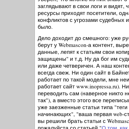
заглядывают в свои логи и видят, ч
ресурсы приходят посетители, од
конфликтов с угрозами судебных и
было.
Дело доходит до смешного: уже р
берут у Webmascon-а контент, выр
данные, лепят к статьям свои коп
защищены" и т.д. Ну да бог им суд
или даже четверичен. А наш контен
всегда свеж. Ни один сайт в Байне
работает по такой модели, мне не
работает сайт www.inopressa.ru). Н
переводить сам (наверное никто н
так"), а вместо этого все переписы
уже заезженные статьи типа "тег
начинающих", "ваша первая web-ст
вы решили брать статьи с Webmasc
пожалуйста со статьей "
О том, как