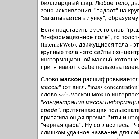
биллиардный шар. Любое тело, дв
зоне искривления, "падает" на кру
"закатывается в лунку", образуем
Если подставить вместо слов "гра
"информационное поле", то полот
(Internet/Web), движущиеся тела - 
крупные тела - это сайты (концен
информационной массы), которые 
притягивают к себе пользователей
маскон
Слово
расшифровывается 
массы
" (от англ. "mass concentrati
слово web-маскон можно интерпре
концентрация массы информаци
"
среде
", притягивающая пользовате
притягивающая прочие биты инфо
"черная дыра". Ну согласитесь, "Ч
слишком удачное название для сай