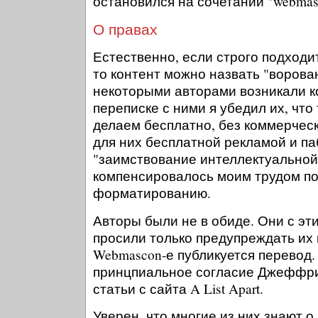
остановился на сочетании "webmas
О правах
Естественно, если строго подходи
то контент можно назвать "ворован
некоторыми авторами возникали к
переписке с ними я убедил их, что 
делаем бесплатно, без коммерческ
для них бесплатной рекламой и па
"заимствование интеллектуальной 
компенсировалось моим трудом по
форматированию.
Авторы были не в обиде. Они с эт
просили только предупреждать их в
Webmascon-е публикуется перевод.
принцпиальное согласие Джеффри
статьи с сайта A List Apart.
Уверен, что многие из них знают о