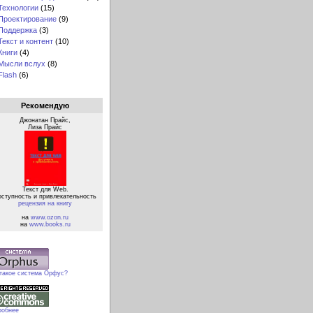
Технологии
(15)
Проектирование
(9)
Поддержка
(3)
Текст и контент
(10)
Книги
(4)
Мысли вслух
(8)
Flash
(6)
Рекомендую
Джонатан Прайс,
Лиза Прайс
Текст для Web.
оступность и привлекательность
рецензия на книгу
на
www.ozon.ru
на
www.books.ru
 такое система Орфус?
робнее