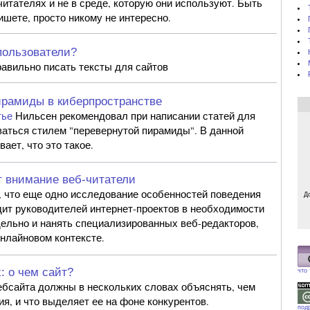
читателях и не в среде, которую они используют. Быть
пишете, просто никому не интересно.
пользователи?
равильно писать тексты для сайтов
рамиды в киберпространстве
тье
Нильсен рекомендовал при написании статей для
ваться стилем "перевернутой пирамиды". В данной
ает, что это такое.
 внимание веб-читатели
, что еще одно исследование особенностей поведения
Д
дит руководителей интернет-проектов в необходимости
дельно и нанять специализированных веб-редакторов,
нлайновом контексте.
: о чем сайт?
что
вебсайта должны в нескольких словах объяснять, чем
я, и что выделяет ее на фоне конкурентов.
под