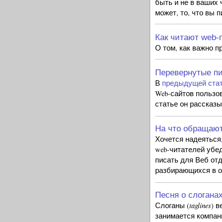
быть и не в ваших 
может, то, что вы 
Как читают web-
О том, как важно п
Перевернутые пи
В
предыдущей ста
Web-сайтов пользо
статье он рассказыв
На что обращают
Хочется надеяться
web-читателей убе
писать для Веб от
разбирающихся в о
Песня о слоганах
taglines
Слоганы (
) 
занимается компани