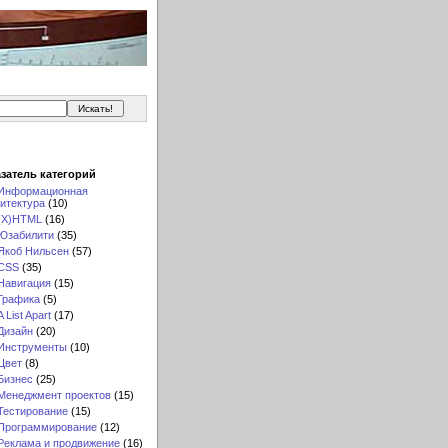
затель категорий
Информационная
итектура
(10)
(X)HTML
(16)
Юзабилити
(35)
Якоб Нильсен
(57)
CSS
(35)
Навигация
(15)
Графика
(5)
A List Apart
(17)
Дизайн
(20)
Инструменты
(10)
Цвет
(8)
Бизнес
(25)
Менеджмент проектов
(15)
Тестирование
(15)
Программирование
(12)
Реклама и продвижение
(16)